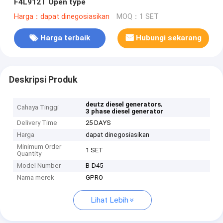
F4L912T Open type
Harga：dapat dinegosiasikan
MOQ：1 SET
Harga terbaik
Hubungi sekarang
Deskripsi Produk
,
deutz diesel generators
Cahaya Tinggi
3 phase diesel generator
Delivery Time
25 DAYS
Harga
dapat dinegosiasikan
Minimum Order
1 SET
Quantity
Model Number
B-D45
Nama merek
GPRO
Lihat Lebih