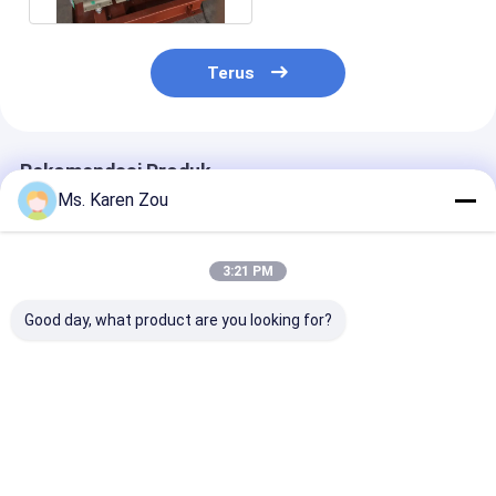
Terus
Rekomendasi Produk
Ms. Karen Zou
3:21 PM
Good day, what product are you looking for?
Mechanical Deutz
50kva 55kva Deutz
DeepSea 15kva
Generator Air cooled
silent diesel
type diesel De
for desert 20kw
generator set with
Generator for
25kva diesel power
Orginal Stamford
hospital
construction
Harga terbaik
Harga terbaik
Harga terb