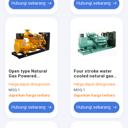
Hubungi sekarang
Hubungi sekarang
Open type Natural
Four stroke water
Gas Powered
cooled natural gas
Generator Cummins
power generation /
Harga:
dapat dinegosiasikan
Harga:
dapat dinegosiasikan
engines stamford
electric start
MOQ:
1
MOQ:
1
generator
generator
dapatkan harga terbaru
dapatkan harga terbaru
Hubungi sekarang
Hubungi sekarang