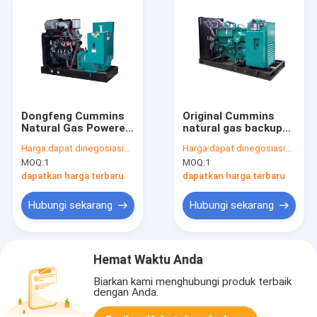
Dongfeng Cummins
Original Cummins
Natural Gas Powered
natural gas backup
Generator 150kw
generator 50hz 60hz
Harga:
dapat dinegosiasikan
Harga:
dapat dinegosiasikan
standby power
/ gas generating set
MOQ:
1
MOQ:
1
dapatkan harga terbaru
dapatkan harga terbaru
Hubungi sekarang
Hubungi sekarang
Hemat Waktu Anda
Biarkan kami menghubungi produk terbaik
dengan Anda.