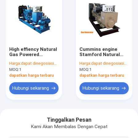
High effiency Natural
Cummins engine
Gas Powered
Stamford Natural
Generator 6CQ145G
Gas Powered
Harga:
dapat dinegosiasikan
Harga:
dapat dinegosiasikan
120kw 150kva
Generator 50 / 60hz
MOQ:
1
MOQ:
1
generator
untuk lapangan
minyak
dapatkan harga terbaru
dapatkan harga terbaru
Hubungi sekarang
Hubungi sekarang
Rumah
Produk
Tinggalkan Pesan
Kami Akan Membalas Dengan Cepat
Video