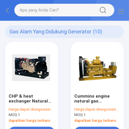
Gas Alam Yang Didukung Generator
(10)
CHP & heat
Cummins engine
exchanger Natural
natural gas
Gas Powered
generator for home
Harga:
dapat dinegosiasikan
Harga:
dapat dinegosiasikan
Generator with DCEC
with Stamford &
MOQ:
1
MOQ:
1
Cummins Stamford
Deepsea controller
alternator
50kva - 175kva
dapatkan harga terbaru
dapatkan harga terbaru