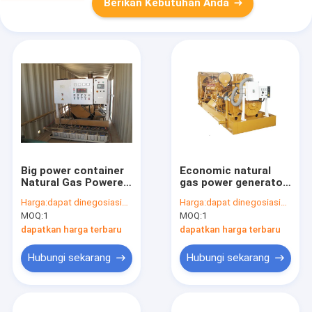
Berikan Kebutuhan Anda
Big power container
Economic natural
Natural Gas Powered
gas power generator
Generator with
50kva to 175kva With
Harga:
dapat dinegosiasikan
Harga:
dapat dinegosiasikan
Woodward Gov
marathon alternator
MOQ:
1
MOQ:
1
controller
, ComAp control
dapatkan harga terbaru
dapatkan harga terbaru
Hubungi sekarang
Hubungi sekarang