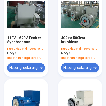
110V - 690V Exciter
400kw 500kva
Synchronous
brushless
Brushless
alternators 544D AC
Harga:
dapat dinegosiasikan
Harga:
dapat dinegosiasikan
alternators for
3 phase 50HZ /
MOQ:
1
MOQ:
1
Cummins generator
1500rpm , single
bearing alternator
dapatkan harga terbaru
dapatkan harga terbaru
Hubungi sekarang
Hubungi sekarang
Rumah
Produk
Video