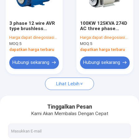
Tentang Kami
Tur Pabrik
3 phase 12 wire AVR
100KW 125KVA 274D
type brushless
AC three phase
Kontrol Kualitas
alternators for diesel
brushless elf exciting
Harga:
dapat dinegosiasikan
Harga:
dapat dinegosiasikan
generator
Stamford alternator
MOQ:
5
MOQ:
5
AVR type
Minta Kutipan
dapatkan harga terbaru
dapatkan harga terbaru
Hubungi sekarang
Hubungi sekarang
Diesel Generator Set
Lihat Lebih
Set Generator Diam
Generator Portabel Kecil
Tinggalkan Pesan
Kami Akan Membalas Dengan Cepat
Generator Diesel Yangdong
Marine Diesel Generator