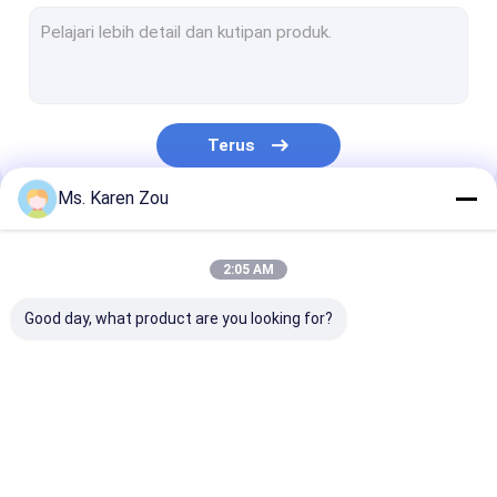
Diesel daya generator
Generator Diesel FPT
CUMMINS Diesel Generator
Terus
Genset Perkins
Ms. Karen Zou
Generator Baudouin
Kategori Kami
Generator Deutz
2:05 AM
Mobile Light Tower
Good day, what product are you looking for?
Alternator Brushless
Mesin Diesel Kinerja Tinggi
Diesel Generator Set
Set Generator Diam
Generator Por
gas alam yang didukung generator
Kecil