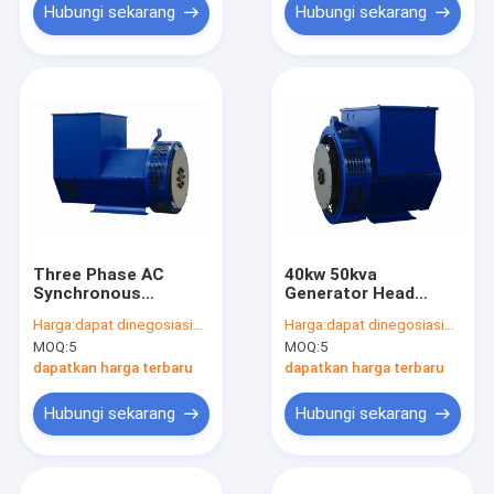
Hubungi sekarang
Hubungi sekarang
Three Phase AC
40kw 50kva
Synchronous
Generator Head
Stamford
Electric Alternator
Harga:
dapat dinegosiasikan
Harga:
dapat dinegosiasikan
Alternators With AVR
Single Double Bearing
MOQ:
5
MOQ:
5
12kw 15kva
dapatkan harga terbaru
dapatkan harga terbaru
Hubungi sekarang
Hubungi sekarang