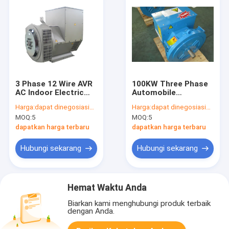
3 Phase 12 Wire AVR
100KW Three Phase
AC Indoor Electric
Automobile
Generator Alternator
Alternator AC Motor
Harga:
dapat dinegosiasikan
Harga:
dapat dinegosiasikan
3000RPM 3600RPM
For Connection
MOQ:
5
MOQ:
5
dapatkan harga terbaru
dapatkan harga terbaru
Hubungi sekarang
Hubungi sekarang
Hemat Waktu Anda
Biarkan kami menghubungi produk terbaik
dengan Anda.