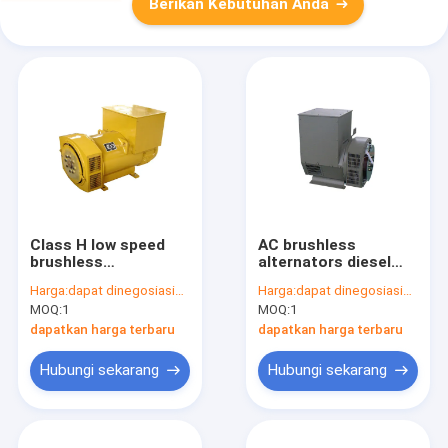
Berikan Kebutuhan Anda
Class H low speed
AC brushless
brushless
alternators diesel
alternators stamford
generating set ,
Harga:
dapat dinegosiasikan
Harga:
dapat dinegosiasikan
generator 8kva -
synchronous electric
MOQ:
1
MOQ:
1
1250kva alternator
alternator Stamford
genset
dapatkan harga terbaru
dapatkan harga terbaru
Hubungi sekarang
Hubungi sekarang