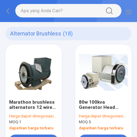
Alternator Brushless
(18)
Marathon brushless
80w 100kva
alternators 12 wires
Generator Head
copper single bearing
Brushless Alternator
Harga:
dapat dinegosiasikan
Harga:
dapat dinegosiasikan
50hz Three phase
MOQ:
1
MOQ:
5
dapatkan harga terbaru
dapatkan harga terbaru