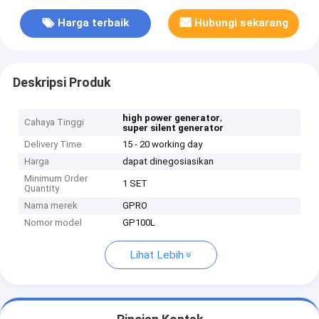
Harga terbaik
Hubungi sekarang
Deskripsi Produk
,
high power generator
Cahaya Tinggi
super silent generator
Delivery Time
15 - 20 working day
Harga
dapat dinegosiasikan
Minimum Order
1 SET
Quantity
Nama merek
GPRO
Nomor model
GP100L
Lihat Lebih