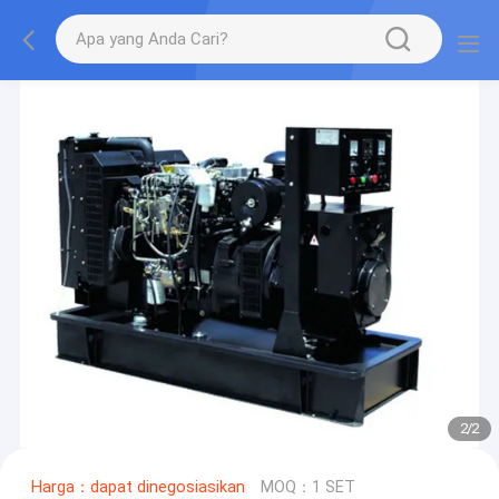
2
/
2
Harga：dapat dinegosiasikan
MOQ：1 SET