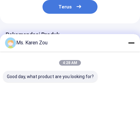
Terus
Rekomendasi Produk
Ms. Karen Zou
4:28 AM
Good day, what product are you looking for?
Diesel Engine Lovol
High Power 80KW
Low fuel
power generating set
Diesel Lovol
Consumption 
for Industrial Power
Generators powered
silent diesel
from 28kva to
by 1104C-44TAG2
generator set
140kva
Harga terbaik
Harga terbaik
Harga terb
Rumah
Tentang
Hubungi
Desktop