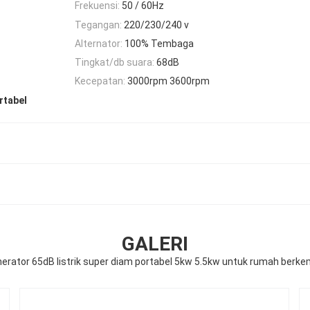
Frekuensi:
50 / 60Hz
Tegangan:
220/230/240 v
Alternator:
100% Tembaga
Tingkat/db suara:
68dB
Kecepatan:
3000rpm 3600rpm
rtabel
GALERI
erator 65dB listrik super diam portabel 5kw 5.5kw untuk rumah berk