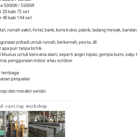
aya 5000W / 5500W
r 20 kaki 72 set
r 40 kaki 144 set
stat, rumah sakit, hotel, bank, konstruksi, pabrik, ladang minyak, band
ggunaan pribadi untuk rumah, berkemah, pesta, dll
 apa pun tanpa listrik
t khusus untuk bencana alam, seperti angin topan, gempa bumi, salju 
ama, penggunaan indoor atau outdoor.
% tembaga
ayanan penjualan
opi dan merakit sendiri.