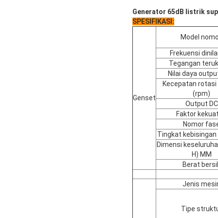
Generator 65dB listrik su
SPESIFIKASI:
Model nomo
Frekuensi dinila
Tegangan teruku
Nilai daya outpu
Kecepatan rotasi 
(rpm)
Genset
Output DC
Faktor kekua
Nomor fas
Tingkat kebisinga
Dimensi keseluruhan
H) MM
Berat bersi
Jenis mesi
Tipe strukt