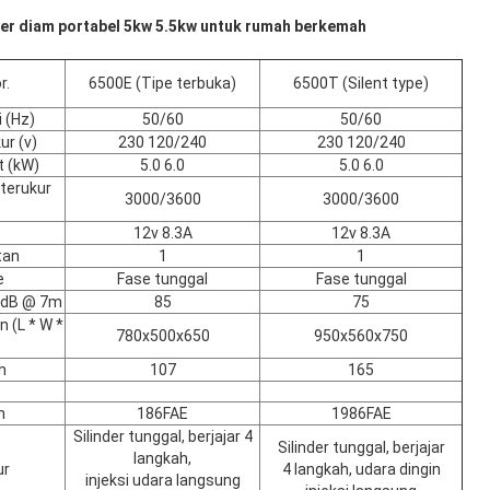
per diam portabel 5kw 5.5kw untuk rumah berkemah
r.
6500E (Tipe terbuka)
6500T (Silent type)
i (Hz)
50/60
50/60
r (v)
230 120/240
230 120/240
t (kW)
5.0 6.0
5.0 6.0
terukur
3000/3600
3000/3600
12v 8.3A
12v 8.3A
tan
1
1
e
Fase tunggal
Fase tunggal
n dB @ 7m
85
75
 (L * W *
780x500x650
950x560x750
h
107
165
n
186FAE
1986FAE
Silinder tunggal, berjajar 4
Silinder tunggal, berjajar
langkah,
ur
4 langkah, udara dingin
injeksi udara langsung