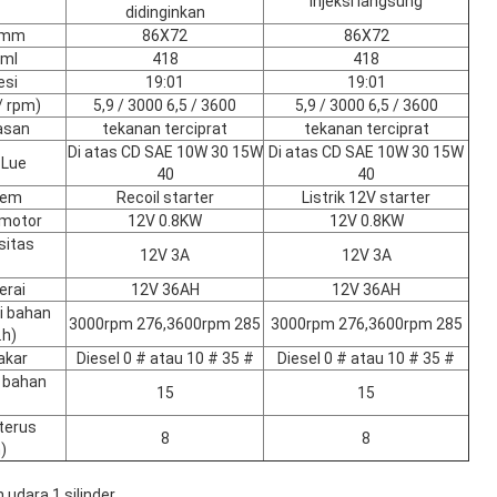
injeksi langsung
didinginkan
e mm
86X72
86X72
 ml
418
418
esi
19:01
19:01
/ rpm)
5,9 / 3000 6,5 / 3600
5,9 / 3000 6,5 / 3600
asan
tekanan terciprat
tekanan terciprat
Di atas CD SAE 10W 30 15W
Di atas CD SAE 10W 30 15W
 Lue
40
40
tem
Recoil starter
Listrik 12V starter
 motor
12V 0.8KW
12V 0.8KW
sitas
12V 3A
12V 3A
erai
12V 36AH
12V 36AH
i bahan
3000rpm 276,3600rpm 285
3000rpm 276,3600rpm 285
.h)
akar
Diesel 0 # atau 10 # 35 #
Diesel 0 # atau 10 # 35 #
i bahan
15
15
terus
8
8
)
 udara 1 silinder