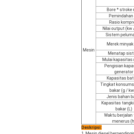
Bore * strok
Pemindahan
Rasio kompr
Nilai output (kw 
Sistem pelum
Merek minyak
Mesin
Menatap sis
Mulai kapasitas
Pengisian kapa
generator
Kapasitas bat
Tingkat konsums
bakar (g / kw
Jenis bahan b
Kapasitas tangk
bakar (L)
Waktu berjalan 
menerus (h
Deskripsi:
1. Mesin diesel berpendingin