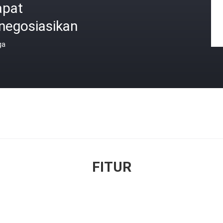
apat
negosiasikan
ga
FITUR