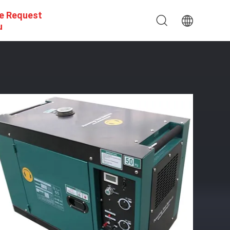
e Request
u