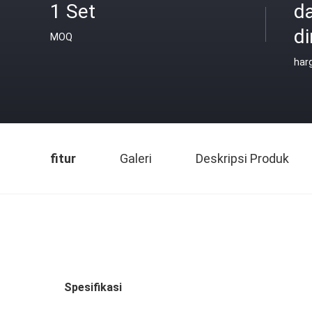
1 Set
d
di
MOQ
har
fitur
Galeri
Deskripsi Produk
Spesifikasi