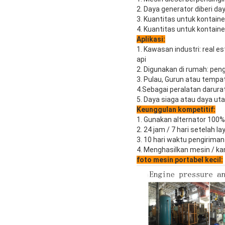
2. Daya generator diberi d
3. Kuantitas untuk kontaine
4. Kuantitas untuk kontaine
Aplikasi:
1. Kawasan industri: real e
api
2. Digunakan di rumah: pen
3. Pulau, Gurun atau tempat
4.Sebagai peralatan darura
5. Daya siaga atau daya ut
Keunggulan kompetitif:
1. Gunakan alternator 100
2. 24 jam / 7 hari setelah l
3. 10 hari waktu pengiriman
4. Menghasilkan mesin / kan
foto mesin portabel kecil: