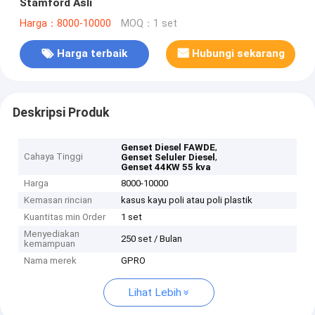
Stamford Asli
Harga：8000-10000
MOQ：1 set
Harga terbaik
Hubungi sekarang
Deskripsi Produk
,
Genset Diesel FAWDE
Cahaya Tinggi
,
Genset Seluler Diesel
Genset 44KW 55 kva
Harga
8000-10000
Kemasan rincian
kasus kayu poli atau poli plastik
Kuantitas min Order
1 set
Menyediakan
250 set / Bulan
kemampuan
Nama merek
GPRO
Lihat Lebih