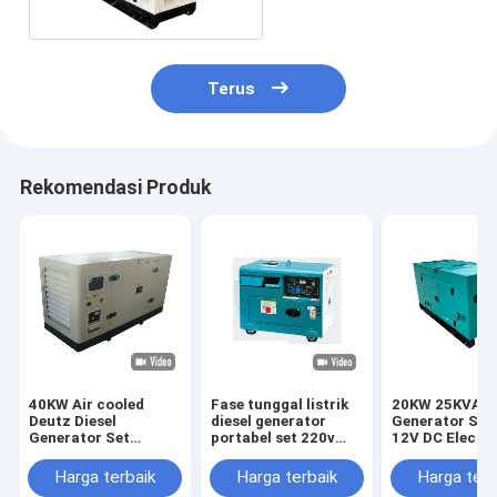
Asli
Terus
Rekomendasi Produk
40KW Air cooled
Fase tunggal listrik
20KW 25KVA Di
Deutz Diesel
diesel generator
Generator Set
Generator Set
portabel set 220v
12V DC Electri
Soundproof
5kva Untuk Rumah
Start and 620
Generating 50KVA
Heavy-Duty
Harga terbaik
Harga terbaik
Harga terb
Construction