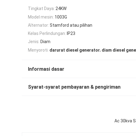
Tingkat Daya:
24KW
Model mesin:
1003G
Alternator:
Stamford atau pilihan
Kelas Perlindungan:
IP23
Jenis:
Diam
,
Menyoroti:
darurat diesel generator
diam diesel gene
Informasi dasar
Syarat-syarat pembayaran & pengiriman
Ac 30kva S