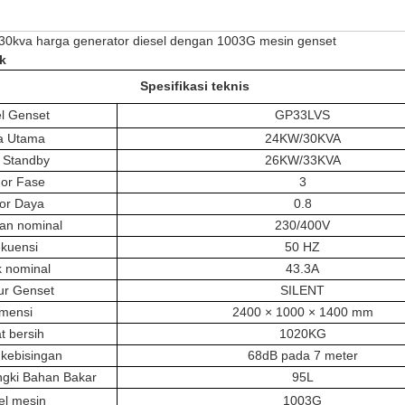
 30kva harga generator diesel dengan 1003G mesin genset
k
Spesifikasi teknis
l Genset
GP33LVS
a Utama
24KW/30KVA
 Standby
26KW/33KVA
or Fase
3
or Daya
0.8
an nominal
230/400V
kuensi
50 HZ
ik nominal
43.3A
ur Genset
SILENT
mensi
2400 × 1000 × 1400 mm
t bersih
1020KG
 kebisingan
68dB pada 7 meter
ngki Bahan Bakar
95L
l mesin
1003G