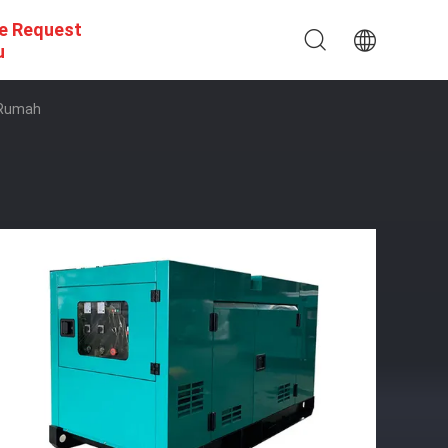
e Request
u
 Rumah