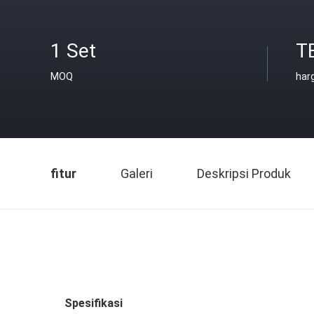
1 Set
T
MOQ
har
fitur
Galeri
Deskripsi Produk
Spesifikasi