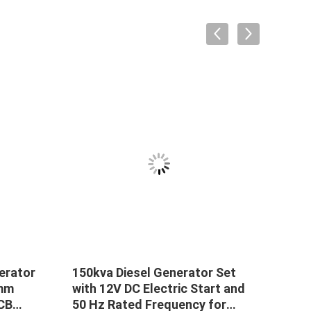
erator
150kva Diesel Generator Set
12 C
0mm
with 12V DC Electric Start and
1200
CB
50 Hz Rated Frequency for
Dies