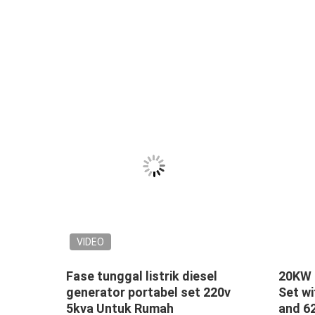
VIDEO
iesel
Fase tunggal listrik diesel
20KW 
of
generator portabel set 220v
Set wi
5kva Untuk Rumah
and 6