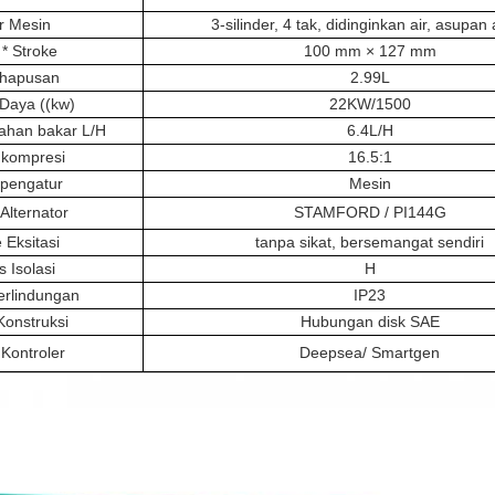
ur Mesin
3-silinder, 4 tak, didinginkan air, asupan
 * Stroke
100 mm × 127 mm
hapusan
2.99L
Daya ((kw)
22KW/1500
ahan bakar L/H
6.4L/H
 kompresi
16.5:1
 pengatur
Mesin
Alternator
STAMFORD / PI144G
Eksitasi
tanpa sikat, bersemangat sendiri
s Isolasi
H
erlindungan
IP23
Konstruksi
Hubungan disk SAE
 Kontroler
Deepsea/ Smartgen