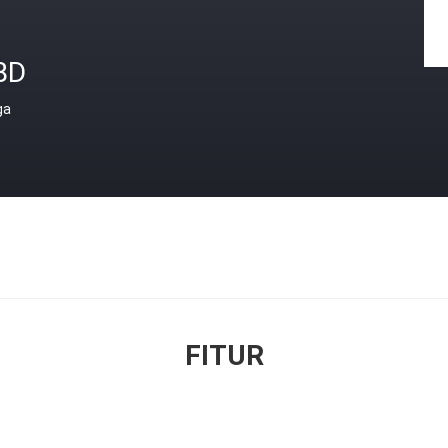
BD
ga
FITUR