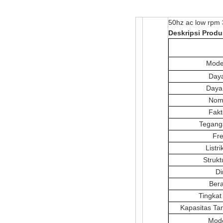
50hz ac low rpm
Deskripsi Produ
Mode
Day
Daya
Nom
Fakt
Tegang
Fre
Listr
Strukt
Di
Bera
Tingkat
Kapasitas Ta
Mode