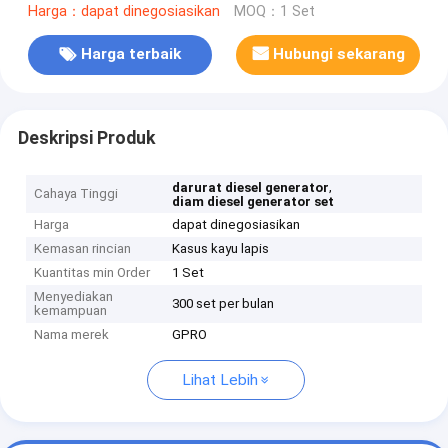
Harga：dapat dinegosiasikan
MOQ：1 Set
Harga terbaik
Hubungi sekarang
Deskripsi Produk
,
darurat diesel generator
Cahaya Tinggi
diam diesel generator set
Harga
dapat dinegosiasikan
Kemasan rincian
Kasus kayu lapis
Kuantitas min Order
1 Set
Menyediakan
300 set per bulan
kemampuan
Nama merek
GPRO
Lihat Lebih