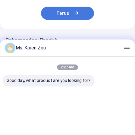
Terus
Rekomendasi Produk
Ms. Karen Zou
2:27 AM
Good day, what product are you looking for?
40KW Air cooled
Fase tunggal listrik
20KW 25KVA Di
Deutz Diesel
diesel generator
Generator Set
Generator Set
portabel set 220v
12V DC Electri
Soundproof
5kva Untuk Rumah
Start and 620
Generating 50KVA
Heavy-Duty
Harga terbaik
Harga terbaik
Harga terb
Construction