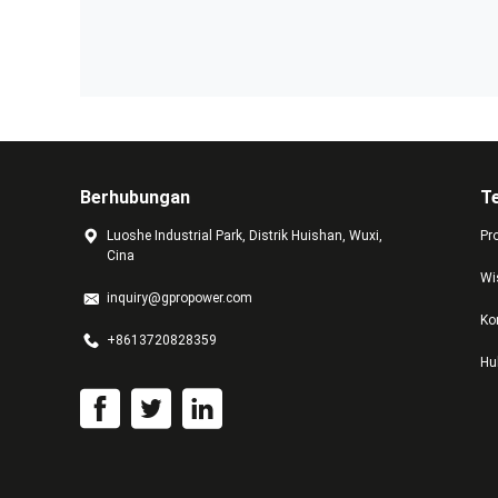
Berhubungan
T
Luoshe Industrial Park, Distrik Huishan, Wuxi,
Pr
Cina
Wi
inquiry@gpropower.com
Ko
+8613720828359
Hu