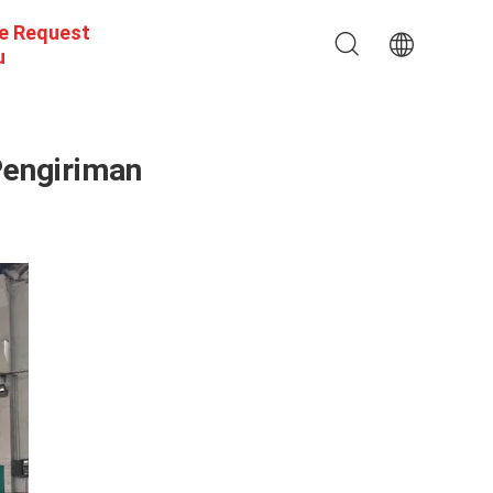
e Request
u
Pengiriman