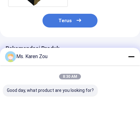
Terus
Rekomendasi Produk
Ms. Karen Zou
8:30 AM
Good day, what product are you looking for?
Honda red 10kva
Tenaga Diesel 5000w
Generator Las 
diesel power silent
5kw Generator listrik
220A 50hz 60
Generator Portable
portabel kecil tipe
Generator Dies
Kecil 3 fase atau
silent 186FAE Engine
Listrik Dengan
fase tunggal
Fungsi Las
Harga terbaik
Harga terbaik
Harga terb