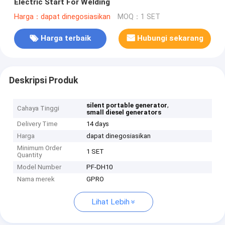
Electric Start For Welding
Harga：dapat dinegosiasikan
MOQ：1 SET
Harga terbaik
Hubungi sekarang
Deskripsi Produk
,
silent portable generator
Cahaya Tinggi
small diesel generators
Delivery Time
14 days
Harga
dapat dinegosiasikan
Minimum Order
1 SET
Quantity
Model Number
PF-DH10
Nama merek
GPRO
Lihat Lebih