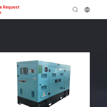
e Request
u