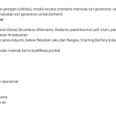
 jaringan (utilitas), modul secara otomatis memulai set generator, set
ruksikan set generator untuk berhenti.
ar:
in Diesel, Brushless Alternator, Radiator, panel kontrol self-start, pa
asar Hi-kekuatan
jenis industri, bellow fleksibel, siku dan flanges, Starting Battery & ba
uku manual, kartu kualifikasi produk
:
n eksternal
matis
 air