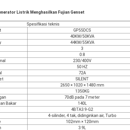
nerator Listrik Menghasilkan Fujian Genset
Spesifikasi teknis
t
GP55DCS
40KW/50KVA
y
44KW/55KVA
3
0.8
nal
230/400V
50 HZ
l
72A
et
SILENT
2650 × 1020 × 1480 mm
1350KG
ngan
70dB pada 7 meter
han Bakar
140L
n
4BTA3.9-G2
4-silinder, 4 tak, didinginkan air, Turbo
e
102mm × 120mm
n
3.9L