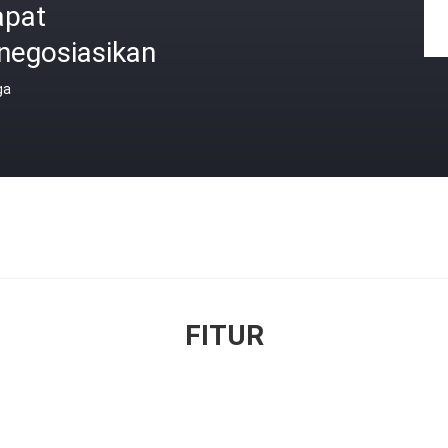
apat
negosiasikan
ga
FITUR