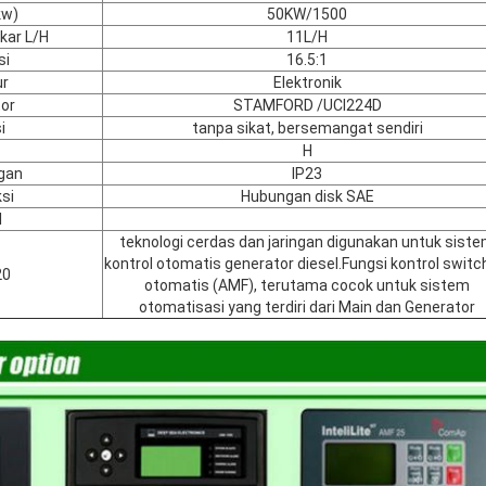
kw)
50KW/1500
kar L/H
11L/H
si
16.5:1
ur
Elektronik
or
STAMFORD /UCI224D
i
tanpa sikat, bersemangat sendiri
H
ngan
IP23
si
Hubungan disk SAE
l
teknologi cerdas dan jaringan digunakan untuk sist
kontrol otomatis generator diesel.Fungsi kontrol switc
20
otomatis (AMF), terutama cocok untuk sistem
otomatisasi yang terdiri dari Main dan Generator