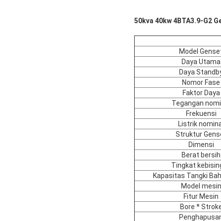
50kva 40kw 4BTA3.9-G2 Ge
Model Gense
Daya Utama
Daya Standb
Nomor Fase
Faktor Daya
Tegangan nomi
Frekuensi
Listrik nomina
Struktur Gens
Dimensi
Berat bersih
Tingkat kebisi
Kapasitas Tangki Ba
Model mesi
Fitur Mesin
Bore * Strok
Penghapusa