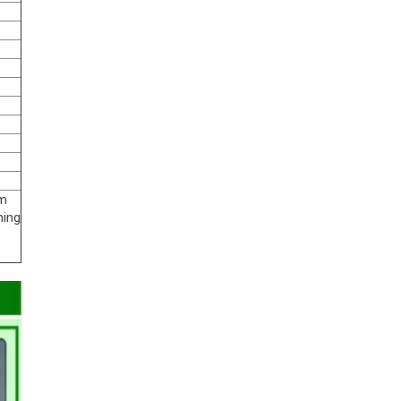
em
hing