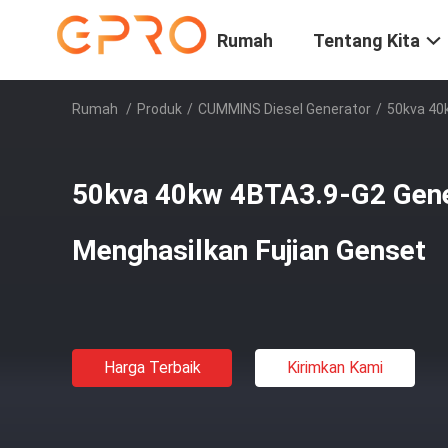
Rumah
Tentang Kita
Rumah
/
Produk
/
CUMMINS Diesel Generator
/
50kva 40k
50kva 40kw 4BTA3.9-G2 Gener
Menghasilkan Fujian Genset
Harga Terbaik
Kirimkan Kami