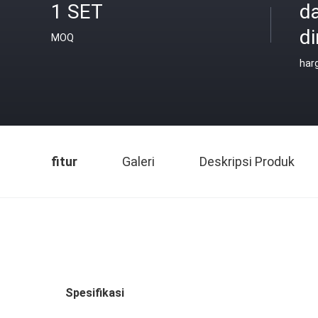
1 SET
d
di
MOQ
har
fitur
Galeri
Deskripsi Produk
Spesifikasi