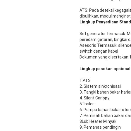
ATS: Pada deteksi kegagalan
dipulihkan, modul menginst
Lingkup Penyediaan Stand
Set generator termasuk: Mes
peredam getaran, bingkai d
Asesoris Termasuk: silencer 
switch dengan kabel
Dokumen yang disertakan: b
Lingkup pasokan opsional
1.ATS
2. Sistem sinkronisasi
3. Tangki bahan bakar haria
4. Silent Canopy
5Trailer
6. Pompa bahan bakar oto
7. Pemisah bahan bakar dan
8Lub Heater Minyak
9. Pemanas pendingin