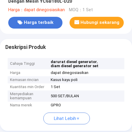
Dengan Mesin YC6B180L-D20
Harga：dapat dinegosiasikan
MOQ：1 Set
Harga terbaik
Hubungi sekarang
Deskripsi Produk
,
darurat diesel generator
Cahaya Tinggi
diam diesel generator set
Harga
dapat dinegosiasikan
Kemasan rincian
Kasus kayu poli
Kuantitas min Order
1 Set
Menyediakan
500 SET/BULAN
kemampuan
Nama merek
GPRO
Lihat Lebih