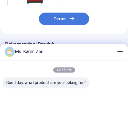
Terus
Rekomendasi Produk
Ms. Karen Zou
12:55 PM
Good day, what product are you looking for?
40KW Air cooled
Fase tunggal listrik
20KW 25KVA Di
Deutz Diesel
diesel generator
Generator Set
Generator Set
portabel set 220v
12V DC Electri
Soundproof
5kva Untuk Rumah
Start and 620
Generating 50KVA
Heavy-Duty
Harga terbaik
Harga terbaik
Harga terb
Construction