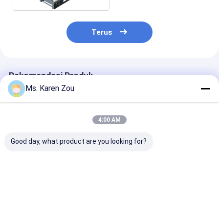
Terus
Rekomendasi Produk
Ms. Karen Zou
4:00 AM
Good day, what product are you looking for?
Generator Listrik
Air didinginkan
500KVA 400K
Perkins Diesel
ringan Generator
Diesel Power P
400KW, generator
portabel tipe terbuka
Diesel Water C
diesel industri
Genset 110KW
Generator Wit
Stamford Alte
Harga terbaik
Harga terbaik
Harga terb