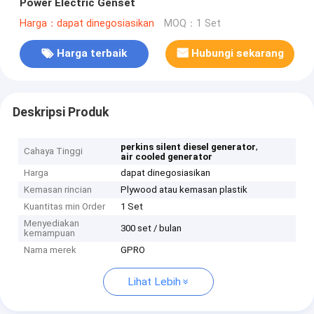
Power Electric Genset
Harga：dapat dinegosiasikan
MOQ：1 Set
Harga terbaik
Hubungi sekarang
Deskripsi Produk
,
perkins silent diesel generator
Cahaya Tinggi
air cooled generator
Harga
dapat dinegosiasikan
Kemasan rincian
Plywood atau kemasan plastik
Kuantitas min Order
1 Set
Menyediakan
300 set / bulan
kemampuan
Nama merek
GPRO
Lihat Lebih